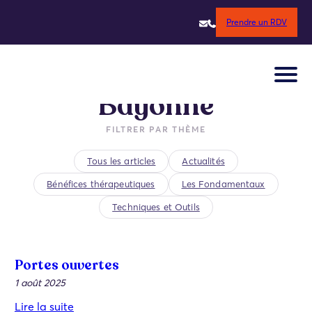
Aller
Prendre un RDV
au
contenu
Bayonne
FILTRER PAR THÈME
Tous les articles
Actualités
Bénéfices thérapeutiques
Les Fondamentaux
Techniques et Outils
Portes ouvertes
1 août 2025
Lire la suite