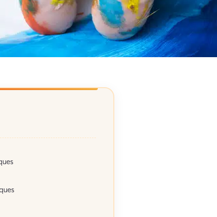
iques
iques