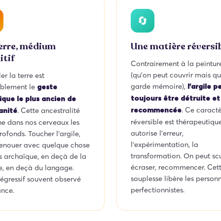
🔄
erre, médium
Une matière réversi
itif
Contrairement à la peintur
(qu’on peut couvrir mais qu
r la terre est
garde mémoire),
blement le
l’argile p
geste
toujours être détruite et
tique le plus ancien de
. Ce caract
. Cette ancestralité
recommencée
anité
réversible est thérapeutique 
ne dans nos cerveaux les
autorise l’erreur,
rofonds. Toucher l’argile,
l’expérimentation, la
 renouer avec quelque chose
transformation. On peut scu
s archaïque, en deçà de la
écraser, recommencer. Cet
e, en deçà du langage.
souplesse libère les personn
régressif souvent observé
perfectionnistes.
ance.