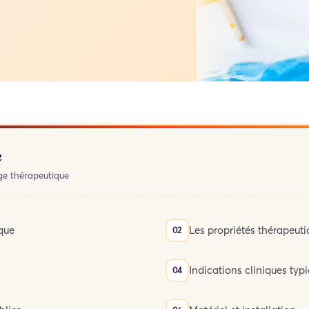
e
ge thérapeutique
ique
Les propriétés thérapeut
Indications cliniques typ