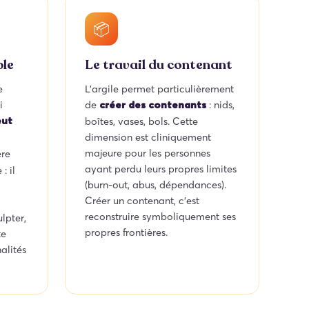
📦
ble
Le travail du contenant
e
L’argile permet particulièrement
i
de
: nids,
créer des contenants
boîtes, vases, bols. Cette
eut
dimension est cliniquement
majeure pour les personnes
ère
ayant perdu leurs propres limites
: il
(burn-out, abus, dépendances).
Créer un contenant, c’est
reconstruire symboliquement ses
lpter,
propres frontières.
te
alités