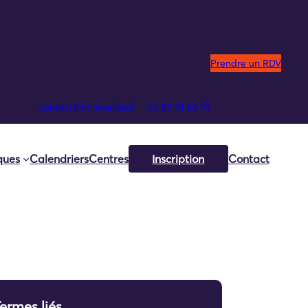
Prendre un RDV
contact@harmonika.fr
06 85 91 68 75
iques
Calendriers
Centres
Inscription
Contact
ermes liés