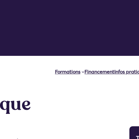
Formations
Financement
Infos prat
ique
T