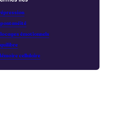
épression
pontanéité
locages émotionnels
quilibre
émoire cellulaire