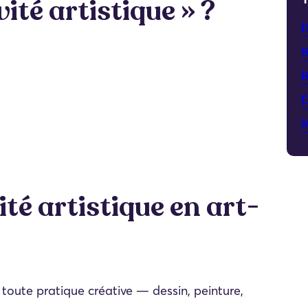
ité artistique » ?
D
S
B
É
M
ité artistique en art-
 toute pratique créative — dessin, peinture,